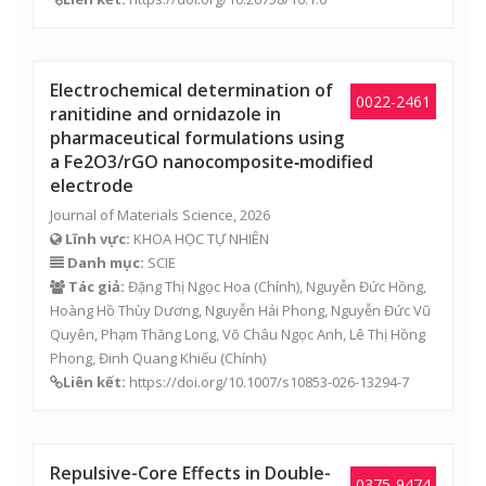
Electrochemical determination of
0022-2461
ranitidine and ornidazole in
pharmaceutical formulations using
a Fe2O3/rGO nanocomposite‑modified
electrode
Journal of Materials Science, 2026
Lĩnh vực:
KHOA HỌC TỰ NHIÊN
Danh mục:
SCIE
Tác giả:
Đặng Thị Ngọc Hoa
(Chính),
Nguyễn Đức Hồng
,
Hoàng Hồ Thùy Dương,
Nguyễn Hải Phong
,
Nguyễn Đức Vũ
Quyên
,
Phạm Thăng Long
,
Võ Châu Ngọc Anh
, Lê Thị Hồng
Phong,
Đinh Quang Khiếu
(Chính)
Liên kết:
https://doi.org/10.1007/s10853-026-13294-7
Repulsive-Core Effects in Double-
0375-9474