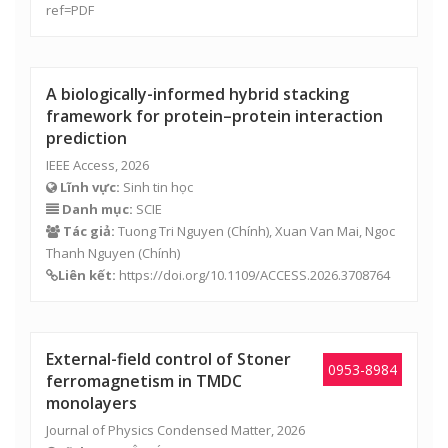
ref=PDF
A biologically-informed hybrid stacking
framework for protein–protein interaction
prediction
IEEE Access, 2026
Lĩnh vực:
Sinh tin học
Danh mục:
SCIE
Tác giả:
Tuong Tri Nguyen
(Chính), Xuan Van Mai, Ngoc
Thanh Nguyen (Chính)
Liên kết:
https://doi.org/10.1109/ACCESS.2026.3708764
External-field control of Stoner
0953-8984
ferromagnetism in TMDC
monolayers
Journal of Physics Condensed Matter, 2026