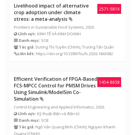
Livelihood impact of alternative
2571-581X
crop adoption under climate
stress: a meta-analysis
Frontiers in Sustainable Food Systems, 2026
Lĩnh vực:
KINH TẾ VÀ KINH DOANH
Danh mục:
SCIE
Tác giả:
Dương Thị Tuyên
(Chính),
Trương Tấn Quân
Liên kết:
https://doi.org/10.3389/fsufs.2026.1843082
Efficient Verification of FPGA-Based
1454-8658
FCS-MPCC Control for PMSM Drives
Using Simulink/ModelSim Co-
Simulation
Control Engineering and Applied Informatics, 2026
Lĩnh vực:
Kỹ thuật điện và điện tử
Danh mục:
SCIE
Tác giả:
Ngô Văn Quang Bình
(Chính), Nguyen Khanh
Quang (Chính)