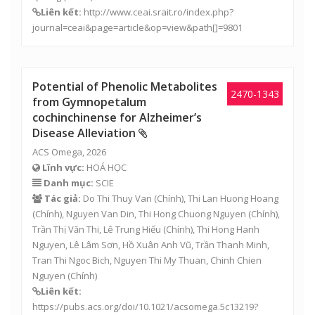
Liên kết:
http://www.ceai.srait.ro/index.php?
journal=ceai&page=article&op=view&path[]=9801
Potential of Phenolic Metabolites
2470-1343
from Gymnopetalum
cochinchinense for Alzheimer’s
Disease Alleviation
ACS Omega, 2026
Lĩnh vực:
HOÁ HỌC
Danh mục:
SCIE
Tác giả:
Do Thi Thuy Van (Chính), Thi Lan Huong Hoang
(Chính), Nguyen Van Din, Thi Hong Chuong Nguyen (Chính),
Trần Thị Văn Thi
,
Lê Trung Hiếu
(Chính), Thi Hong Hanh
Nguyen,
Lê Lâm Sơn
,
Hồ Xuân Anh Vũ
,
Trần Thanh Minh
,
Tran Thi Ngoc Bich, Nguyen Thi My Thuan, Chinh Chien
Nguyen (Chính)
Liên kết:
https://pubs.acs.org/doi/10.1021/acsomega.5c13219?