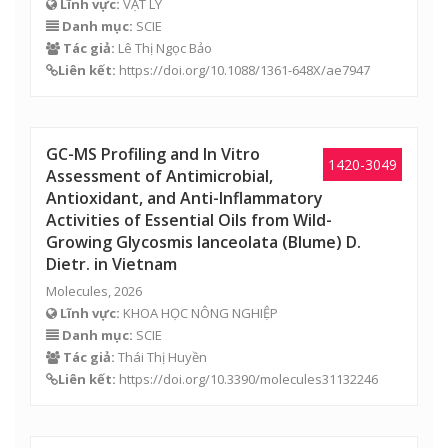
Lĩnh vực:
VẬT LÝ
Danh mục:
SCIE
Tác giả:
Lê Thị Ngọc Bảo
Liên kết:
https://doi.org/10.1088/1361-648X/ae7947
GC-MS Profiling and In Vitro
1420-3049
Assessment of Antimicrobial,
Antioxidant, and Anti-Inflammatory
Activities of Essential Oils from Wild-
Growing Glycosmis lanceolata (Blume) D.
Dietr. in Vietnam
Molecules, 2026
Lĩnh vực:
KHOA HỌC NÔNG NGHIỆP
Danh mục:
SCIE
Tác giả:
Thái Thị Huyền
Liên kết:
https://doi.org/10.3390/molecules31132246