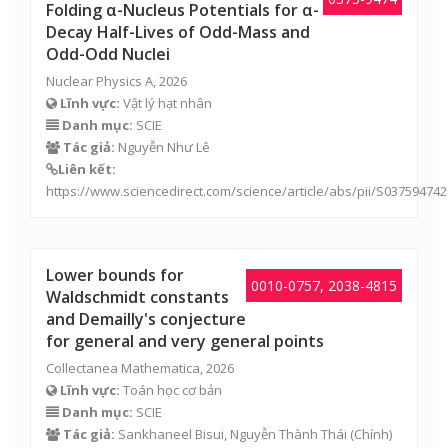
Folding α-Nucleus Potentials for α-
Decay Half-Lives of Odd-Mass and
Odd-Odd Nuclei
Nuclear Physics A, 2026
Lĩnh vực:
Vật lý hạt nhân
Danh mục:
SCIE
Tác giả:
Nguyễn Như Lê
Liên kết:
https://www.sciencedirect.com/science/article/abs/pii/S03759474
Lower bounds for
0010-0757, 2038-4815
Waldschmidt constants
and Demailly's conjecture
for general and very general points
Collectanea Mathematica, 2026
Lĩnh vực:
Toán học cơ bản
Danh mục:
SCIE
Tác giả:
Sankhaneel Bisui,
Nguyễn Thành Thái
(Chính)