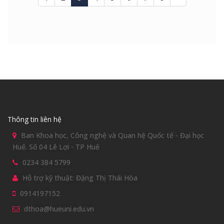
Thông tin liên hệ
Ban Khoa học, Công nghệ và Quan hệ Quốc tế - Đại học
Huế. Số 04 Lê Lợi - TP Huế
0234 384 5799
Hỗ trợ kỹ thuật: Đặng Thị Thái Hòa
0914197152
dthoa@hueuni.edu.vn