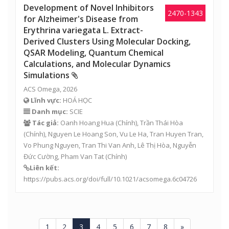
Development of Novel Inhibitors
2470-1343
for Alzheimer's Disease from
Erythrina variegata L. Extract-
Derived Clusters Using Molecular Docking,
QSAR Modeling, Quantum Chemical
Calculations, and Molecular Dynamics
Simulations
ACS Omega, 2026
Lĩnh vực:
HOÁ HỌC
Danh mục:
SCIE
Tác giả:
Oanh Hoang Hua (Chính),
Trần Thái Hòa
(Chính), Nguyen Le Hoang Son, Vu Le Ha, Tran Huyen Tran,
Vo Phung Nguyen, Tran Thi Van Anh,
Lê Thị Hòa
,
Nguyễn
Đức Cường
, Pham Van Tat (Chính)
Liên kết:
https://pubs.acs.org/doi/full/10.1021/acsomega.6c04726
1
2
3
4
5
6
7
8
»