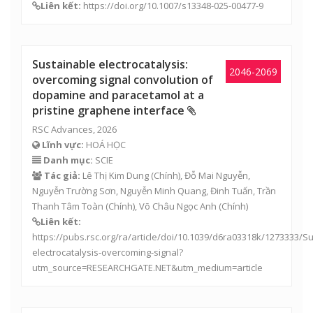
Liên kết:
https://doi.org/10.1007/s13348-025-00477-9
Sustainable electrocatalysis:
2046-2069
overcoming signal convolution of
dopamine and paracetamol at a
pristine graphene interface
RSC Advances, 2026
Lĩnh vực:
HOÁ HỌC
Danh mục:
SCIE
Tác giả:
Lê Thị Kim Dung
(Chính), Đỗ Mai Nguyễn,
Nguyễn Trường Sơn
, Nguyễn Minh Quang, Đinh Tuấn, Trần
Thanh Tâm Toàn (Chính),
Võ Châu Ngọc Anh
(Chính)
Liên kết:
https://pubs.rsc.org/ra/article/doi/10.1039/d6ra03318k/1273333/S
electrocatalysis-overcoming-signal?
utm_source=RESEARCHGATE.NET&utm_medium=article