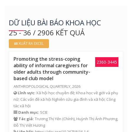
DỮ LIỆU BÀI BÁO KHOA HỌC
25 - 36 / 2906 KẾT QUẢ
XUẤT RA EXCEL
Promoting the stress-coping
2360-3445
ability of informal caregivers for
older adults through community-
based club model
ANTHROPOLOGICAL QUARTERLY, 2026
Lĩnh vực:
Xã hội học chuyên đề; Khoa học về giới và phụ
nữ; Các vấn đề xã hội Nghiên cứu gia đình và xã hội; Công
tác xã hội
Danh mục:
SCIE
Tác giả:
Trương Thị Yến
(Chính),
Huỳnh Thị Ánh Phương
,
Đỗ Thị Việt Hương
Liên kết:
https://doi.org/10.26758/16.1.6