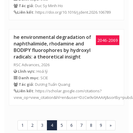
Tác giả:
Duc Sy Minh Ho
Liên kết:
https://doi.org/10.1016/j.jdent.2026.106789
he environmental degradation of
2046-2069
naphthalimide, rhodamine and
BODIPY fluorophores by hydroxyl
radicals: a theoretical insight
RSC Advances, 2026
Lĩnh vực:
Hoá lý
Danh mục:
SCIE
Tác giả:
Dương Tuấn Quang
Liên kết:
https://scholar.google.com/citations?
view_op=view_citation&hl=en&user=DzCw9v0AAAAJ&sortby=pubd
1
2
3
4
5
6
7
8
9
»