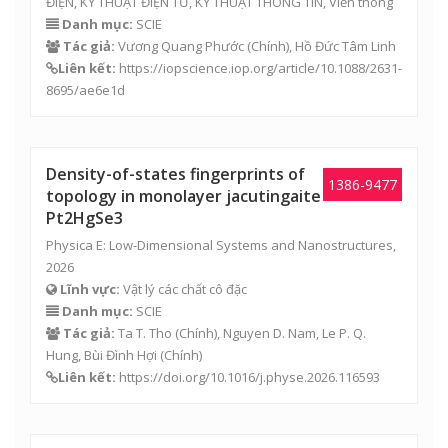
ĐIỆN, KỸ THUẬT ĐIỆN TỬ, KỸ THUẬT THÔNG TIN, Viễn thông
Danh mục:
SCIE
Tác giả:
Vương Quang Phước
(Chính),
Hồ Đức Tâm Linh
Liên kết:
https://iopscience.iop.org/article/10.1088/2631-
8695/ae6e1d
Density-of-states fingerprints of
1386-9477
topology in monolayer jacutingaite
Pt2HgSe3
Physica E: Low-Dimensional Systems and Nanostructures,
2026
Lĩnh vực:
Vật lý các chất cô đặc
Danh mục:
SCIE
Tác giả:
Ta T. Tho (Chính), Nguyen D. Nam, Le P. Q.
Hung,
Bùi Đình Hợi
(Chính)
Liên kết:
https://doi.org/10.1016/j.physe.2026.116593