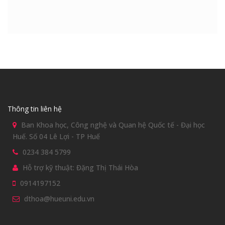
Thông tin liên hệ
Ban Khoa học, Công nghệ và Quan hệ Quốc tế - Đại học
Huế. Số 04 Lê Lợi - TP Huế
0234 384 5799
Hỗ trợ kỹ thuật: Đặng Thị Thái Hòa
0914197152
dthoa@hueuni.edu.vn