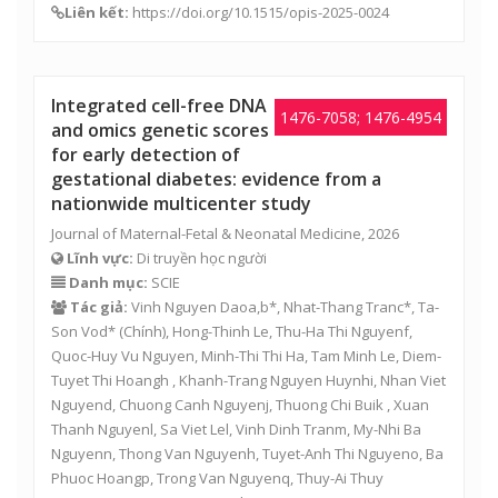
Liên kết:
https://doi.org/10.1515/opis-2025-0024
Integrated cell-free DNA
1476-7058; 1476-4954
and omics genetic scores
for early detection of
gestational diabetes: evidence from a
nationwide multicenter study
Journal of Maternal-Fetal & Neonatal Medicine, 2026
Lĩnh vực:
Di truyền học người
Danh mục:
SCIE
Tác giả:
Vinh Nguyen Daoa,b*, Nhat-Thang Tranc*, Ta-
Son Vod* (Chính), Hong-Thinh Le, Thu-Ha Thi Nguyenf,
Quoc-Huy Vu Nguyen
,
Minh-Thi Thi Ha
,
Tam Minh Le
, Diem-
Tuyet Thi Hoangh , Khanh-Trang Nguyen Huynhi, Nhan Viet
Nguyend, Chuong Canh Nguyenj, Thuong Chi Buik , Xuan
Thanh Nguyenl, Sa Viet Lel, Vinh Dinh Tranm, My-Nhi Ba
Nguyenn, Thong Van Nguyenh, Tuyet-Anh Thi Nguyeno, Ba
Phuoc Hoangp, Trong Van Nguyenq, Thuy-Ai Thuy