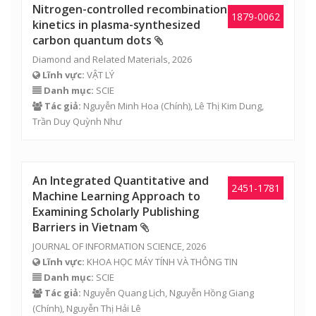
Nitrogen-controlled recombination
1879-0062
kinetics in plasma-synthesized
carbon quantum dots
Diamond and Related Materials, 2026
Lĩnh vực:
VẬT LÝ
Danh mục:
SCIE
Tác giả:
Nguyễn Minh Hoa
(Chính),
Lê Thị Kim Dung
,
Trần Duy Quỳnh Như
An Integrated Quantitative and
2451-1781
Machine Learning Approach to
Examining Scholarly Publishing
Barriers in Vietnam
JOURNAL OF INFORMATION SCIENCE, 2026
Lĩnh vực:
KHOA HỌC MÁY TÍNH VÀ THÔNG TIN
Danh mục:
SCIE
Tác giả:
Nguyễn Quang Lịch
,
Nguyễn Hồng Giang
(Chính),
Nguyễn Thị Hải Lê