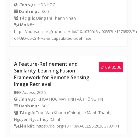
Lĩnh vực:
HOÁ HỌC
Danh mục:
SCIE
Tác giả:
Đặng Thị Thanh Nhàn
Liên kết:
https://pubs.rsc.org/ra/article/doi/10.1039/d6ra00557h/1276822/Fa
of-UiO-66-Zr-NH2-encapsulated-boehmite
A Feature-Refinement and
2169-3536
Similarity-Learning Fusion
Framework for Remote Sensing
Image Retrieval
IEEE Access, 2026
Lĩnh vực:
KHOA HỌC MÁY TÍNH VÀ THÔNG TIN
Danh mục:
SCIE
Tác giả:
Tran Van Khanh (Chính),
Le Manh Thanh
,
Nguyen Ngoc Thuy
(Chính)
Liên kết:
https://doi.org/10.1109/ACCESS.2026.3703171