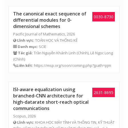
The canonical exact sequence of
0030-8730
differential modules for 0-
dimensional schemes
Pacific Journal of Mathematics, 2026
Lĩnh vực:
TOÁN HỌC VÀ THỐNG KÊ
Danh mục:
SCIE
Tác giả:
Trần Nguyễn Khánh Linh
(Chính),
Lê Ngọc Long
(Chính)
Liên kết:
https://msp.org/soon/coming.php?jpath=pjm
ISI-aware equalization using
2631-8695
branched-CNN architecture for
high-datarate short-reach optical
communications
Scopus, 2026
Lĩnh vực:
KHOA HỌC MÁY TÍNH VÀ THÔNG TIN, KỸ THUẬT