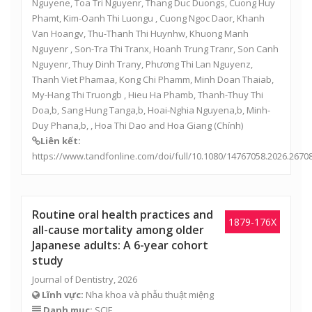
Nguyene, Toa Tri Nguyenr, Thang Duc Duongs, Cuong Huy
Phamt, Kim-Oanh Thi Luongu , Cuong Ngoc Daor, Khanh
Van Hoangv, Thu-Thanh Thi Huynhw, Khuong Manh
Nguyenr , Son-Tra Thi Tranx, Hoanh Trung Tranr, Son Canh
Nguyenr, Thuy Dinh Trany, Phương Thi Lan Nguyenz,
Thanh Viet Phamaa, Kong Chi Phamm, Minh Doan Thaiab,
My-Hang Thi Truongb , Hieu Ha Phamb, Thanh-Thuy Thi
Doa,b, Sang Hung Tanga,b, Hoai-Nghia Nguyena,b, Minh-
Duy Phana,b, , Hoa Thi Dao and Hoa Giang (Chính)
Liên kết:
https://www.tandfonline.com/doi/full/10.1080/14767058.2026.2670
Routine oral health practices and
1879-176X
all-cause mortality among older
Japanese adults: A 6-year cohort
study
Journal of Dentistry, 2026
Lĩnh vực:
Nha khoa và phẫu thuật miệng
Danh mục:
SCIE