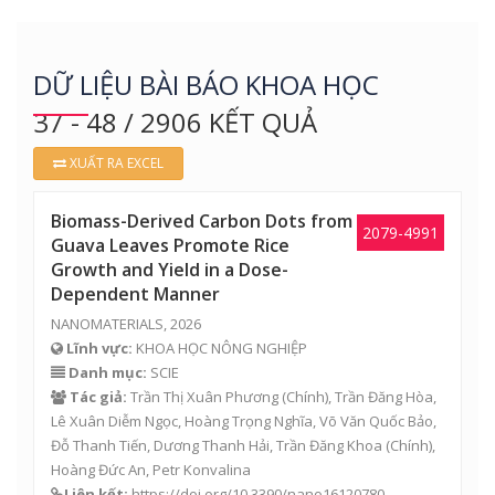
DỮ LIỆU BÀI BÁO KHOA HỌC
37 - 48 / 2906 KẾT QUẢ
XUẤT RA EXCEL
Biomass-Derived Carbon Dots from
2079-4991
Guava Leaves Promote Rice
Growth and Yield in a Dose-
Dependent Manner
NANOMATERIALS, 2026
Lĩnh vực:
KHOA HỌC NÔNG NGHIỆP
Danh mục:
SCIE
Tác giả:
Trần Thị Xuân Phương
(Chính),
Trần Đăng Hòa
,
Lê Xuân Diễm Ngọc
,
Hoàng Trọng Nghĩa
,
Võ Văn Quốc Bảo
,
Đỗ Thanh Tiến
,
Dương Thanh Hải
,
Trần Đăng Khoa
(Chính),
Hoàng Đức An, Petr Konvalina
Liên kết:
https://doi.org/10.3390/nano16120780