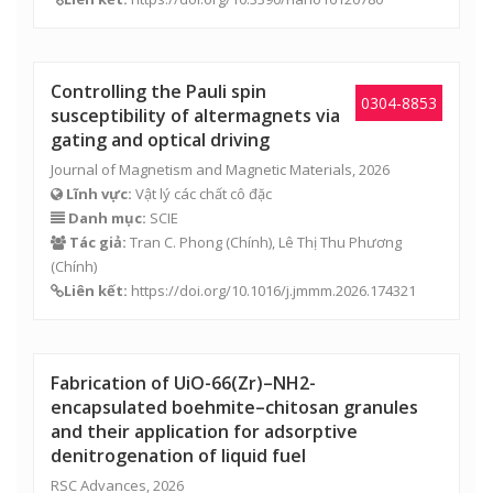
Controlling the Pauli spin
0304-8853
susceptibility of altermagnets via
gating and optical driving
Journal of Magnetism and Magnetic Materials, 2026
Lĩnh vực:
Vật lý các chất cô đặc
Danh mục:
SCIE
Tác giả:
Tran C. Phong (Chính),
Lê Thị Thu Phương
(Chính)
Liên kết:
https://doi.org/10.1016/j.jmmm.2026.174321
Fabrication of UiO-66(Zr)–NH2-
encapsulated boehmite–chitosan granules
and their application for adsorptive
denitrogenation of liquid fuel
RSC Advances, 2026