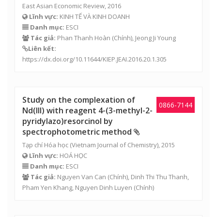
East Asian Economic Review, 2016
Lĩnh vực:
KINH TẾ VÀ KINH DOANH
Danh mục:
ESCI
Tác giả:
Phan Thanh Hoàn
(Chính), Jeong Ji Young
Liên kết:
https://dx.doi.org/10.11644/KIEP.JEAI.2016.20.1.305
Study on the complexation of
0866-7144
Nd(III) with reagent 4-(3-methyl-2-
pyridylazo)resorcinol by
spectrophotometric method
Tạp chí Hóa học (Vietnam Journal of Chemistry), 2015
Lĩnh vực:
HOÁ HỌC
Danh mục:
ESCI
Tác giả:
Nguyen Van Can
(Chính),
Dinh Thi Thu Thanh
,
Pham Yen Khang
,
Nguyen Dinh Luyen
(Chính)