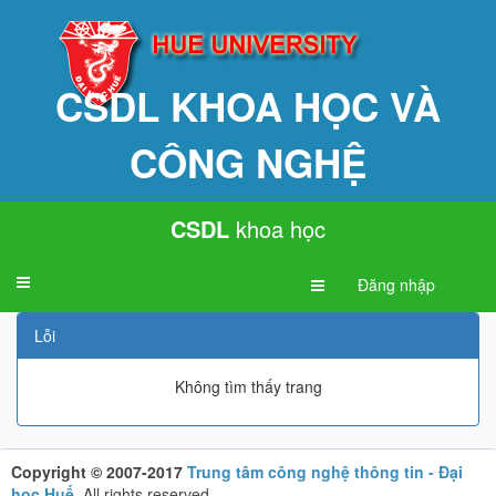
CSDL KHOA HỌC VÀ
CÔNG NGHỆ
CSDL
khoa học
Toggle
Đăng nhập
navigation
Lỗi
Không tìm thấy trang
Copyright © 2007-2017
Trung tâm công nghệ thông tin - Đại
học Huế
.
All rights reserved.