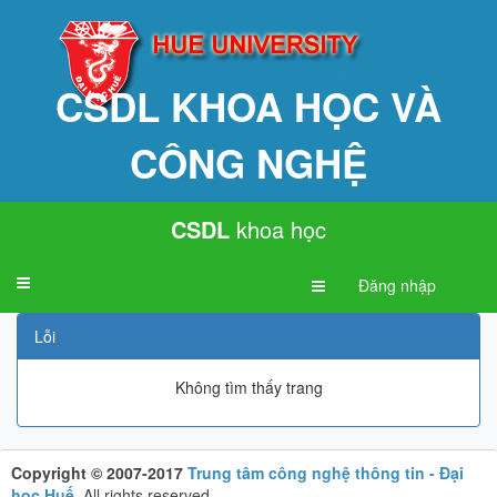
CSDL KHOA HỌC VÀ
CÔNG NGHỆ
CSDL
khoa học
Toggle
Đăng nhập
navigation
Lỗi
Không tìm thấy trang
Copyright © 2007-2017
Trung tâm công nghệ thông tin - Đại
học Huế
.
All rights reserved.