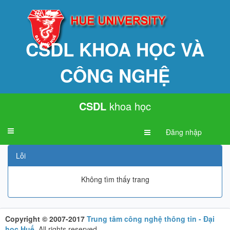
CSDL KHOA HỌC VÀ
CÔNG NGHỆ
CSDL
khoa học
Toggle
Đăng nhập
navigation
Lỗi
Không tìm thấy trang
Copyright © 2007-2017
Trung tâm công nghệ thông tin - Đại
học Huế
.
All rights reserved.