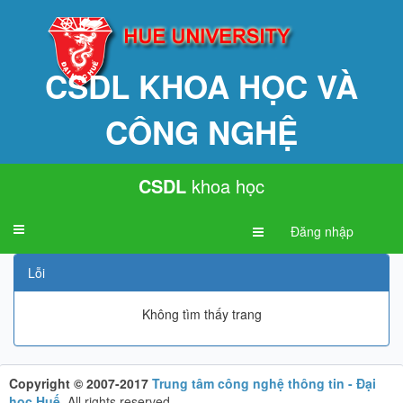
CSDL KHOA HỌC VÀ
CÔNG NGHỆ
CSDL
khoa học
Toggle
Đăng nhập
navigation
Lỗi
Không tìm thấy trang
Copyright © 2007-2017
Trung tâm công nghệ thông tin - Đại
học Huế
.
All rights reserved.