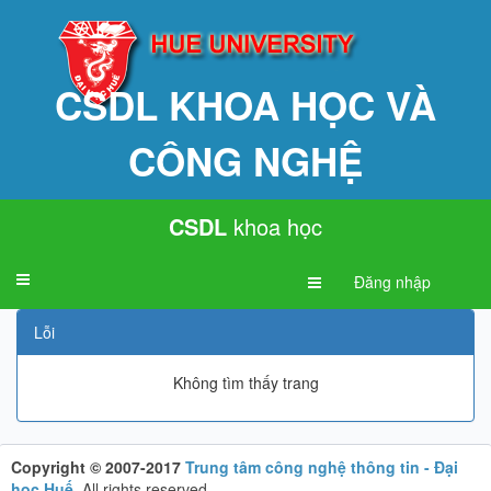
CSDL KHOA HỌC VÀ
CÔNG NGHỆ
CSDL
khoa học
Toggle
Đăng nhập
navigation
Lỗi
Không tìm thấy trang
Copyright © 2007-2017
Trung tâm công nghệ thông tin - Đại
học Huế
.
All rights reserved.