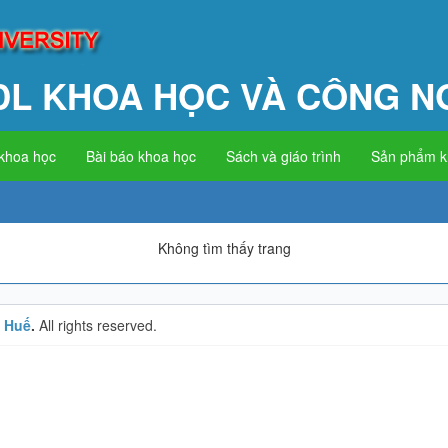
DL KHOA HỌC VÀ CÔNG N
 khoa học
Bài báo khoa học
Sách và giáo trình
Sản phẩm 
Không tìm thấy trang
c Huế
.
All rights reserved.