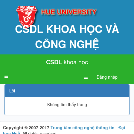
CSDL KHOA HỌC VÀ
CÔNG NGHỆ
CSDL
khoa học
Toggle
Đăng nhập
navigation
Lỗi
Không tìm thấy trang
Copyright © 2007-2017
Trung tâm công nghệ thông tin - Đại
học Huế
.
All rights reserved.