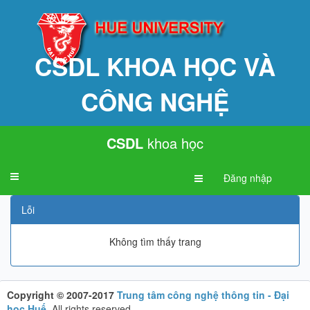
CSDL KHOA HỌC VÀ
CÔNG NGHỆ
CSDL
khoa học
Toggle
Đăng nhập
navigation
Lỗi
Không tìm thấy trang
Copyright © 2007-2017
Trung tâm công nghệ thông tin - Đại
học Huế
.
All rights reserved.