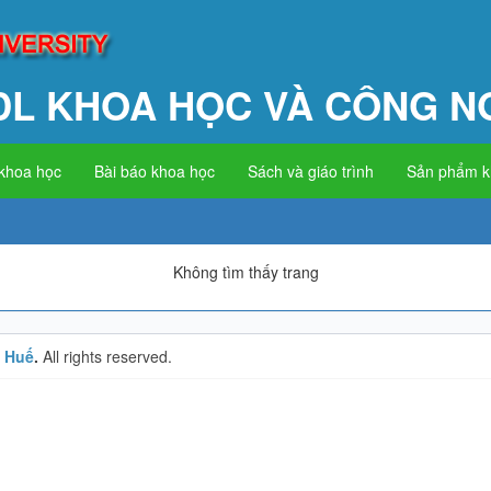
DL KHOA HỌC VÀ CÔNG N
 khoa học
Bài báo khoa học
Sách và giáo trình
Sản phẩm 
Không tìm thấy trang
c Huế
.
All rights reserved.