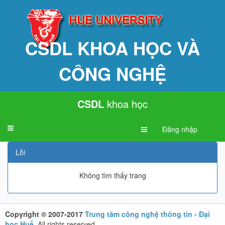
CSDL KHOA HỌC VÀ
CÔNG NGHỆ
CSDL
khoa học
Toggle
Đăng nhập
navigation
Lỗi
Không tìm thấy trang
Copyright © 2007-2017
Trung tâm công nghệ thông tin - Đại
học Huế
.
All rights reserved.