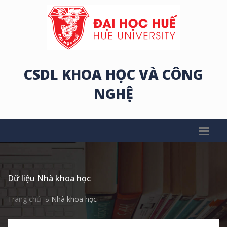
CSDL KHOA HỌC VÀ CÔNG
NGHỆ
Dữ liệu Nhà khoa học
Trang chủ
Nhà khoa học