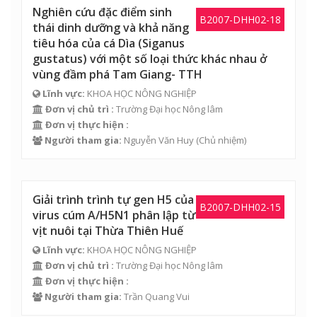
Nghiên cứu đặc điểm sinh
B2007-DHH02-18
thái dinh dưỡng và khả năng
tiêu hóa của cá Dìa (Siganus
gustatus) với một số loại thức khác nhau ở
vùng đầm phá Tam Giang- TTH
Lĩnh vực:
KHOA HỌC NÔNG NGHIỆP
Đơn vị chủ trì :
Trường Đại học Nông lâm
Đơn vị thực hiện :
Người tham gia:
Nguyễn Văn Huy
(Chủ nhiệm)
Giải trình trình tự gen H5 của
B2007-DHH02-15
virus cúm A/H5N1 phân lập từ
vịt nuôi tại Thừa Thiên Huế
Lĩnh vực:
KHOA HỌC NÔNG NGHIỆP
Đơn vị chủ trì :
Trường Đại học Nông lâm
Đơn vị thực hiện :
Người tham gia:
Trần Quang Vui