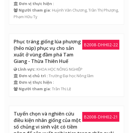
Đơn vị thực hiện :
Người tham gia:
Huỳnh Văn Chương
,
Trần Thị Phượng
,
Phạm Hữu Tỵ
Phục tráng giống lúa phương
B2008-DHH02-22
(hẻo núp) phục vụ cho sản
xuất ở vùng đầm phá Tam
Giang - Thừa Thiên Huế
Lĩnh vực:
KHOA HỌC NÔNG NGHIỆP
Đơn vị chủ trì :
Trường Đại học Nông lâm
Đơn vị thực hiện :
Người tham gia:
Trần Thị Lệ
Tuyển chọn và nghiên cứu
B2008-DHH02-21
điều kiện nhân giống của một
số chủng vi sinh vật có tiềm