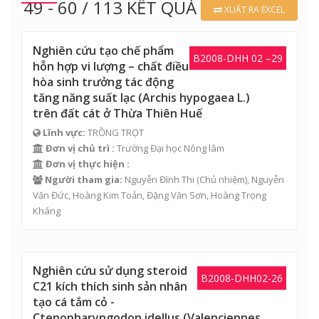
49 - 60 / 113 KẾT QUẢ
XUẤT RA EXCEL
Nghiên cứu tạo chế phẩm
B2008-DHH 02 –29
hỗn hợp vi lượng – chất điều
hòa sinh trưởng tác động
tăng năng suất lạc (Archis hypogaea L.)
trên đất cát ở Thừa Thiên Huế
Lĩnh vực:
TRỒNG TRỌT
Đơn vị chủ trì :
Trường Đại học Nông lâm
Đơn vị thực hiện :
Người tham gia:
Nguyễn Đình Thi
(Chủ nhiệm),
Nguyễn
Văn Đức
,
Hoàng Kim Toản
,
Đặng Văn Sơn
, Hoàng Trọng
Kháng
Nghiên cứu sử dụng steroid
B2008-DHH02-26
C21 kích thích sinh sản nhân
tạo cá tắm cỏ -
Ctenopharyngodon idellus (Valenciennes,