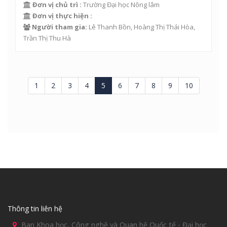
Đơn vị chủ trì :
Trường Đại học Nông lâm
Đơn vị thực hiện :
Người tham gia:
Lê Thanh Bồn
,
Hoàng Thị Thái Hòa
,
Trần Thị Thu Hà
1
2
3
4
5
6
7
8
9
10
Thông tin liên hệ
Ban Khoa học, Công nghệ và Quan hệ Quốc tế - Đại học