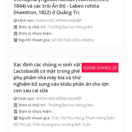
1844) và các trôi Ấn Độ - Labeo rohita
(Hamilton, 1822) ở Quảng Trị
Lĩnh vực:
KHOA HỌC NÔNG NGHIỆP
Đơn vị chủ trì :
Trường Đại học Nông lâm
Đơn vị thực hiện :
Người tham gia:
Lê Văn Dân
(Chủ nhiệm)
Xác định các chủng vi sinh vật
B2008-DHH02-25
Lactobacilli có mặt trong phế
phụ phẩm nhà máy bia và thử
nghiệm bổ sung vào khẩu phần ăn cho lợn
con sau cai sữa
Lĩnh vực:
KHOA HỌC NÔNG NGHIỆP
Đơn vị chủ trì :
Trường Đại học Nông lâm
Đơn vị thực hiện :
Người tham gia:
Trần Thị Thu Hồng
, Phạm Hồng Sơn;
Đỗ Thị Lợi; Trần Quang Vui: Hoàng Anh Tuấn