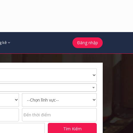
g kê
Đăng nhập
Tìm Kiếm