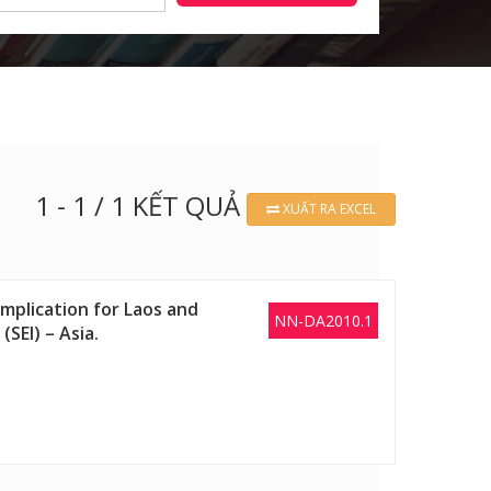
1 - 1 / 1 KẾT QUẢ
XUẤT RA EXCEL
Implication for Laos and
NN-DA2010.1
SEI) – Asia.