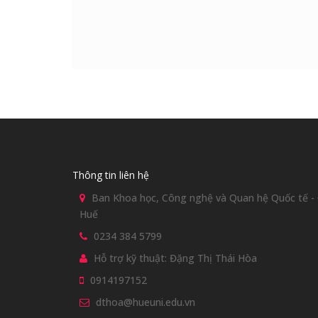
Thông tin liên hệ
Ban Khoa học, Công nghệ và Quan hệ Quốc tế - Đ
Huế
0234 384 5799
Hỗ trợ kỹ thuật: Đặng Thị Thái Hòa
0914197152
dthoa@hueuni.edu.vn