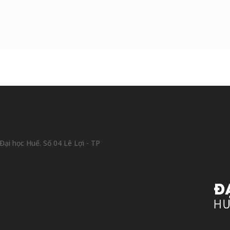
ại học Huế. Số 04 Lê Lợi - TP