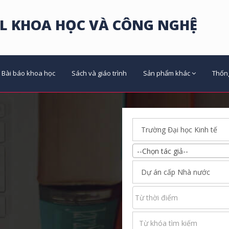
L KHOA HỌC VÀ CÔNG NGHỆ
Bài báo khoa học
Sách và giáo trình
Sản phẩm khác
Thốn
--Chọn tác giả--