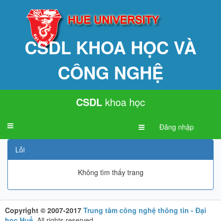
CSDL KHOA HỌC VÀ
CÔNG NGHỆ
CSDL
khoa học
Toggle
Đăng nhập
navigation
Lỗi
Không tìm thấy trang
Copyright © 2007-2017
Trung tâm công nghệ thông tin - Đại
học Huế
.
All rights reserved.