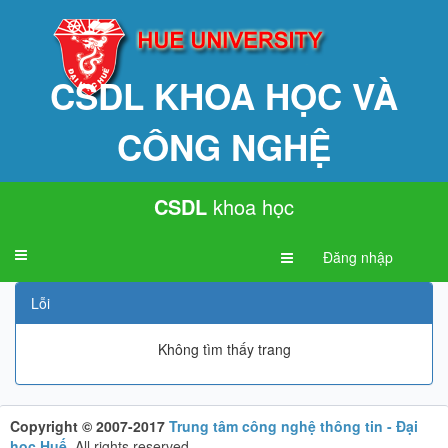
CSDL KHOA HỌC VÀ
CÔNG NGHỆ
CSDL
khoa học
Toggle
Đăng nhập
navigation
Lỗi
Không tìm thấy trang
Copyright © 2007-2017
Trung tâm công nghệ thông tin - Đại
học Huế
.
All rights reserved.