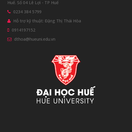
Huế. Số 04 Lê Lợi - TP Huế
0234 384 5799
Hỗ trợ kỹ thuật: Đặng Thị Thái Hòa
0914197152
dthoa@hueuni.edu.vn