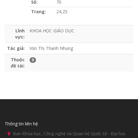
Số:
70
Trang:
24,25
Lĩnh
KHOA HỌC GIÁO DỤC
vực:
Tác giả:
Văn Thị Thanh Nhung
Thuộc
0
đề tài:
Thông tin liên hệ
Ban Khoa học, Công nghệ và Quan hệ Quốc tế - Đại học