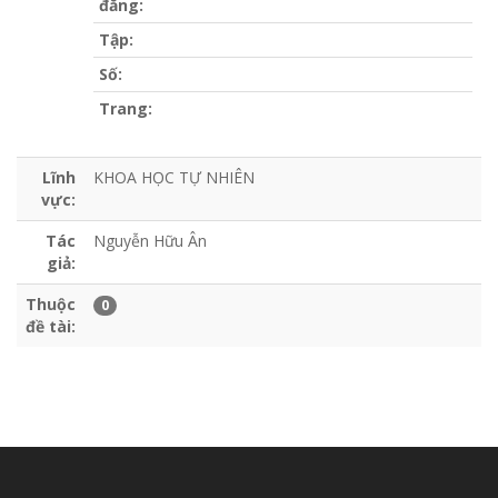
đăng:
Tập:
Số:
Trang:
Lĩnh
KHOA HỌC TỰ NHIÊN
vực:
Tác
Nguyễn Hữu Ân
giả:
Thuộc
0
đề tài: