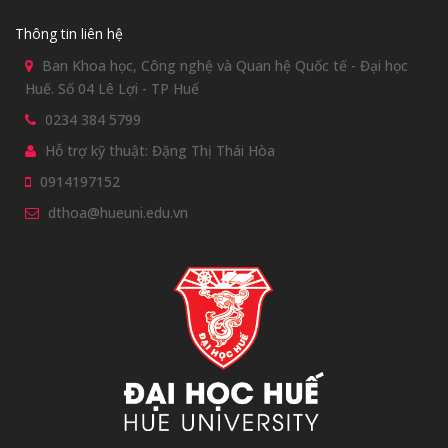
Thông tin liên hệ
Ban Khoa học, Công nghệ và Quan hệ Quốc tế - Đại học
Huế. Số 04 Lê Lợi - TP Huế
0234 384 5799
Hỗ trợ kỹ thuật: Đặng Thị Thái Hòa
0914197152
dthoa@hueuni.edu.vn