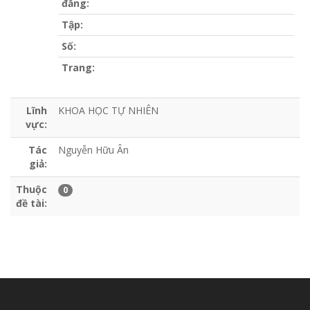
đăng:
Tập:
Số:
Trang:
Lĩnh
KHOA HỌC TỰ NHIÊN
vực:
Tác
Nguyễn Hữu Ân
giả:
Thuộc
0
đề tài: