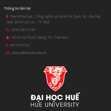
Thông tin liên hệ
Ban Khoa học, Công nghệ và Quan hệ Quốc tế - Đại học
Huế. Số 04 Lê Lợi - TP Huế
0234 384 5799
Hỗ trợ kỹ thuật: Đặng Thị Thái Hòa
0914197152
dthoa@hueuni.edu.vn