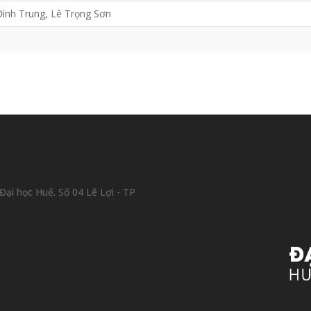
ình Trung, Lê Trọng Sơn
ại học Huế. Số 04 Lê Lợi - TP