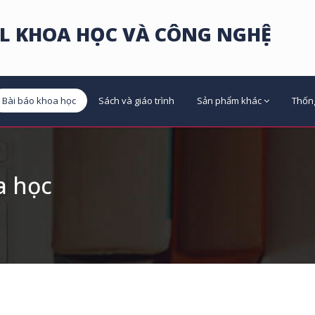
L KHOA HỌC VÀ CÔNG NGHỆ
Bài báo khoa học
Sách và giáo trình
Sản phẩm khác
Thốn
a học