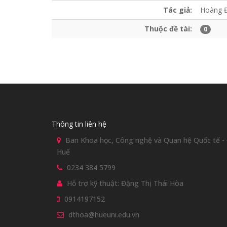
Tác giả:
Hoàng Đ
Thuộc đề tài:
0
Thông tin liên hệ
Ban Khoa học, Công nghệ và Quan hệ Quốc tế - Đ
Huế
0234 384 5799
Hỗ trợ kỹ thuật: Đặng Thị Thái Hòa
0914197152
dthoa@hueuni.edu.vn