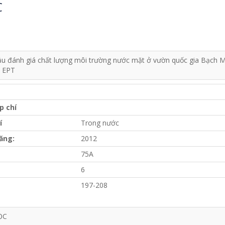
C
u đánh giá chất lượng môi trường nước mặt ở vườn quốc gia Bạch Mã
c EPT
p chí
í
Trong nước
ăng:
2012
75A
6
197-208
ỌC