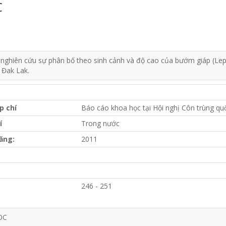
C
 nghiên cứu sự phân bố theo sinh cảnh và độ cao của bướm giáp (Le
h Đak Lak.
p chí
Báo cáo khoa học tại Hội nghị Côn trùng quố
í
Trong nước
ăng:
2011
246 - 251
ỌC