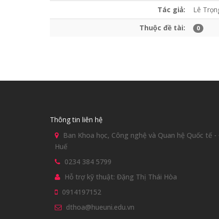
Tác giả:
Lê Trọn
Thuộc đề tài:
0
Thông tin liên hệ
Ban Khoa học, Công nghệ và Quan hệ Quốc tế - Đ
Huế
0234 384 5799
Hỗ trợ kỹ thuật: Đặng Thị Thái Hòa
0914197152
dthoa@hueuni.edu.vn