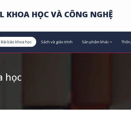
L KHOA HỌC VÀ CÔNG NGHỆ
Bài báo khoa học
Sách và giáo trình
Sản phẩm khác
Thốn
a học