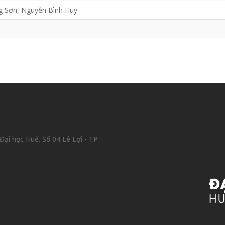
g Sơn, Nguyễn Bình Huy
ại học Huế. Số 04 Lê Lợi - TP