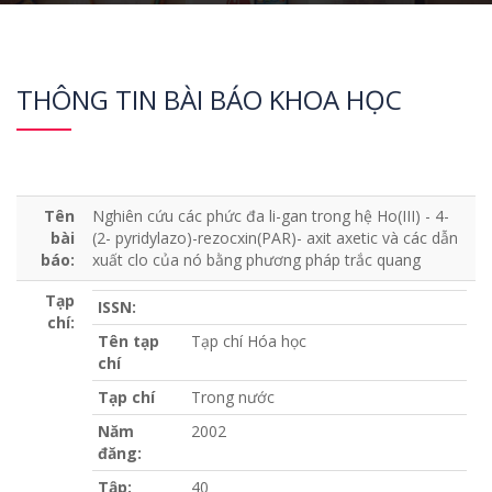
THÔNG TIN BÀI BÁO KHOA HỌC
Tên
Nghiên cứu các phức đa li-gan trong hệ Ho(III) - 4-
bài
(2- pyridylazo)-rezocxin(PAR)- axit axetic và các dẫn
báo:
xuất clo của nó bằng phương pháp trắc quang
Tạp
ISSN:
chí:
Tên tạp
Tạp chí Hóa học
chí
Tạp chí
Trong nước
Năm
2002
đăng:
Tập:
40