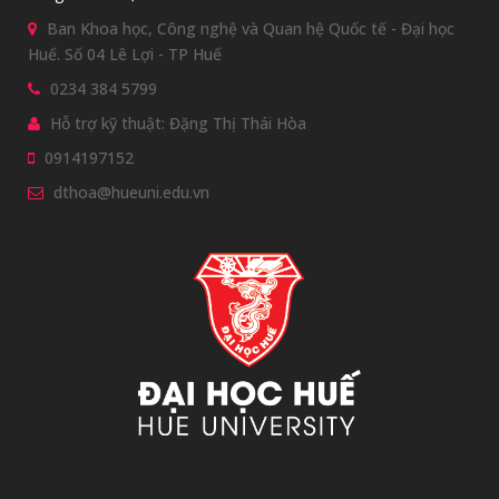
Ban Khoa học, Công nghệ và Quan hệ Quốc tế - Đại học
Huế. Số 04 Lê Lợi - TP Huế
0234 384 5799
Hỗ trợ kỹ thuật: Đặng Thị Thái Hòa
0914197152
dthoa@hueuni.edu.vn