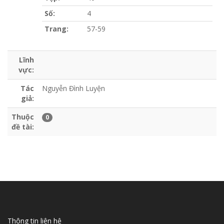
Số:
4
Trang:
57-59
Lĩnh
vực:
Tác
Nguyễn Đình Luyện
giả:
Thuộc
0
đề tài:
Thông tin liên hệ