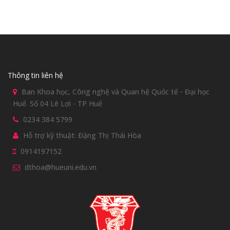
Thông tin liên hệ
Ban Khoa học, Công nghệ và Quan hệ Quốc tế - Đại học
Huế. Số 04 Lê Lợi - TP Huế
0234 384 5799
Hỗ trợ kỹ thuật: Đặng Thị Thái Hòa
0914197152
dthoa@hueuni.edu.vn