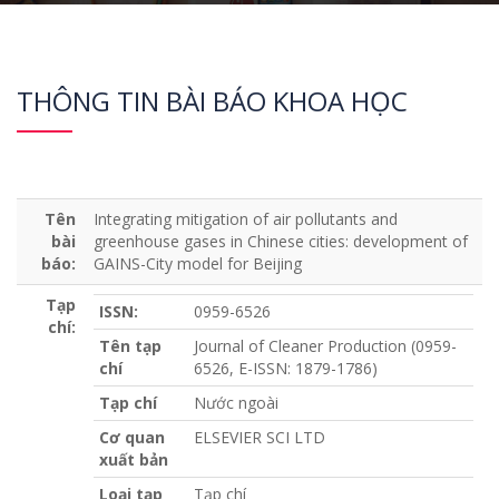
THÔNG TIN BÀI BÁO KHOA HỌC
Tên
Integrating mitigation of air pollutants and
bài
greenhouse gases in Chinese cities: development of
báo:
GAINS-City model for Beijing
Tạp
ISSN:
0959-6526
chí:
Tên tạp
Journal of Cleaner Production (0959-
chí
6526, E-ISSN: 1879-1786)
Tạp chí
Nước ngoài
Cơ quan
ELSEVIER SCI LTD
xuất bản
Loại tạp
Tạp chí