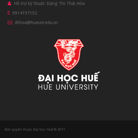
Hỗ trợ kỹ thuật: Đặng Thị Thái Hòa
0914197152
dthoa@hueuni.edu.vn
Bản quyền thuộc Đại học Huế © 2011.