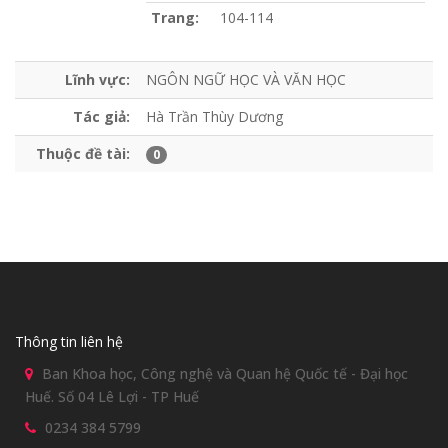
Trang:
104-114
Lĩnh vực:
NGÔN NGỮ HỌC VÀ VĂN HỌC
Tác giả:
Hà Trần Thùy Dương
Thuộc đề tài:
0
Thông tin liên hệ
Ban Khoa học, Công nghệ và Quan hệ Quốc tế - Đại học
Huế. Số 04 Lê Lợi - TP Huế
0234 384 5799