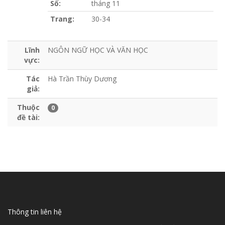
Số:
tháng 11
Trang:
30-34
Lĩnh
NGÔN NGỮ HỌC VÀ VĂN HỌC
vực:
Tác
Hà Trần Thùy Dương
giả:
Thuộc
0
đề tài:
Thông tin liên hệ