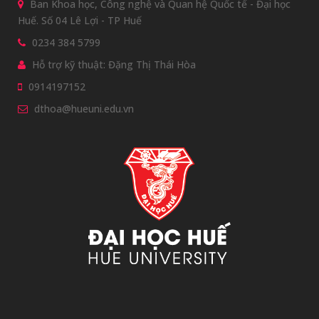
Ban Khoa học, Công nghệ và Quan hệ Quốc tế - Đại học
Huế. Số 04 Lê Lợi - TP Huế
0234 384 5799
Hỗ trợ kỹ thuật: Đặng Thị Thái Hòa
0914197152
dthoa@hueuni.edu.vn