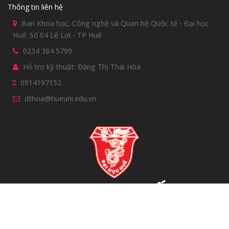
Thông tin liên hệ
Ban Khoa học, Công nghệ và Quan hệ Quốc tế - Đại học
Huế. Số 04 Lê Lợi - TP Huế
0234 384 5799
Hỗ trợ kỹ thuật: Đặng Thị Thái Hòa
0914197152
dthoa@hueuni.edu.vn