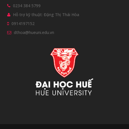
0234 384 5799
Hỗ trợ kỹ thuật: Đặng Thị Thái Hòa
0914197152
dthoa@hueuni.edu.vn