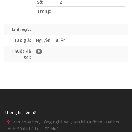
Số:
2
Trang:
Lĩnh vực:
Tác giả:
Nguyễn Hữu Ân
Thuộc đề
0
tài:
Thông tin liên hệ
Ban Khoa học, Công nghệ và Quan hệ Quốc tế - Đại học
Huế. Số 04 Lê Lợi - TP Huế