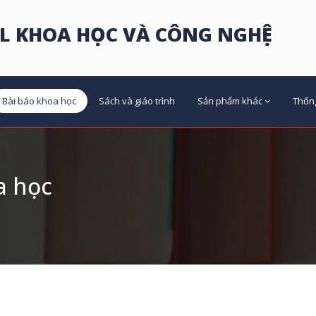
L KHOA HỌC VÀ CÔNG NGHỆ
Bài báo khoa học
Sách và giáo trình
Sản phẩm khác
Thốn
a học