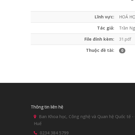
Lĩnh vực:
HOÁ H
Tác giả:
Trần Ng
File đính kèm:
31.pdf
Thuộc đề tài:
0
Thông tin liên hệ
Ban Khoa học, Công nghệ và Quan hệ Quốc tế - Đ
Huế
0234 384 5799