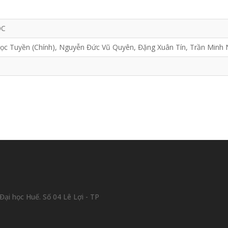
ỌC
ọc Tuyền (Chính), Nguyễn Đức Vũ Quyên, Đặng Xuân Tín, Trần Minh 
ại học Huế. Số 04 Lê Lợi - TP