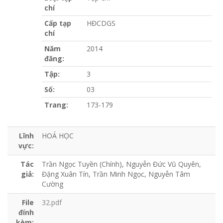
chí
Cấp tạp
HĐCDGS
chí
Năm
2014
đăng:
Tập:
3
Số:
03
Trang:
173-179
Lĩnh
HOÁ HỌC
vực:
Tác
Trần Ngọc Tuyền (Chính), Nguyễn Đức Vũ Quyên,
giả:
Đặng Xuân Tín, Trần Minh Ngọc, Nguyễn Tâm
Cường
File
32.pdf
đính
kèm: