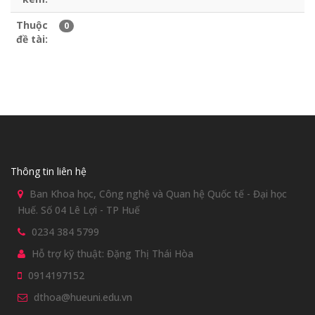
Thuộc
0
đề tài:
Thông tin liên hệ
Ban Khoa học, Công nghệ và Quan hệ Quốc tế - Đại học
Huế. Số 04 Lê Lợi - TP Huế
0234 384 5799
Hỗ trợ kỹ thuật: Đặng Thị Thái Hòa
0914197152
dthoa@hueuni.edu.vn