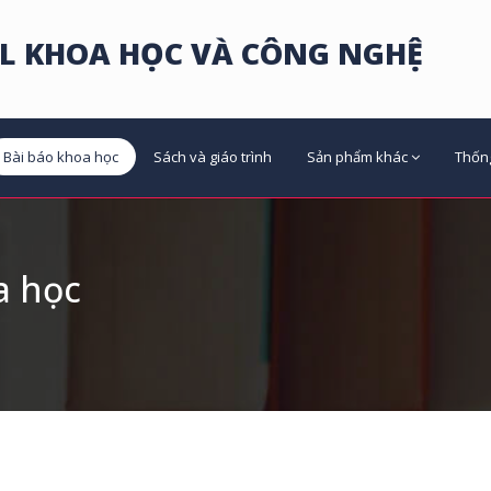
L KHOA HỌC VÀ CÔNG NGHỆ
Bài báo khoa học
Sách và giáo trình
Sản phẩm khác
Thốn
a học