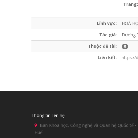
Trang:
Lĩnh vực:
HOÁ H
Tác giả:
Dương T
Thuộc đề tài:
0
Liên kết:
https://
Thông tin liên hệ
Ban Khoa học, Công nghệ và Quan hệ Quốc tế - Đ
Huế