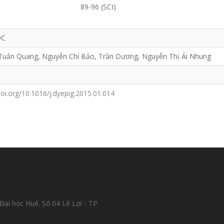
89-96 (SCI)
ỌC
uấn Quang, Nguyễn Chí Bảo, Trần Dương, Nguyễn Thị Ái Nhung
doi.org/10.1016/j.dyepig.2015.01.014
ại học Huế. Số 04 Lê Lợi - TP