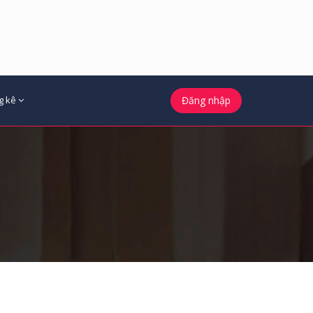
g kê
Đăng nhập