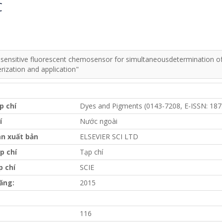
C
 sensitive fluorescent chemosensor for simultaneousdetermination of Ag
rization and application"
p chí
Dyes and Pigments (0143-7208, E-ISSN: 187
í
Nước ngoài
n xuất bản
ELSEVIER SCI LTD
p chí
Tạp chí
p chí
SCIE
ăng:
2015
116