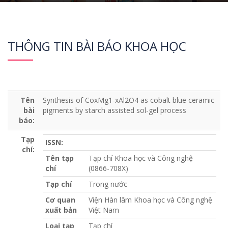
THÔNG TIN BÀI BÁO KHOA HỌC
Tên
Synthesis of CoxMg1-xAl2O4 as cobalt blue ceramic
bài
pigments by starch assisted sol-gel process
báo:
Tạp
ISSN:
chí:
Tên tạp
Tạp chí Khoa học và Công nghệ
chí
(0866-708X)
Tạp chí
Trong nước
Cơ quan
Viện Hàn lâm Khoa học và Công nghệ
xuất bản
Việt Nam
Loại tạp
Tạp chí