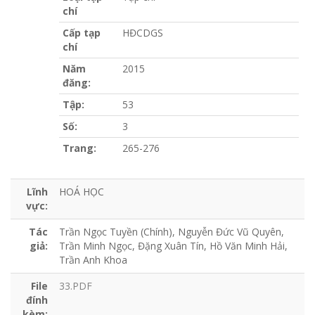
chí
Cấp tạp
HĐCDGS
chí
Năm
2015
đăng:
Tập:
53
Số:
3
Trang:
265-276
Lĩnh
HOÁ HỌC
vực:
Tác
Trần Ngọc Tuyền (Chính), Nguyễn Đức Vũ Quyên,
giả:
Trần Minh Ngọc, Đặng Xuân Tín, Hồ Văn Minh Hải,
Trần Anh Khoa
File
33.PDF
đính
kèm: