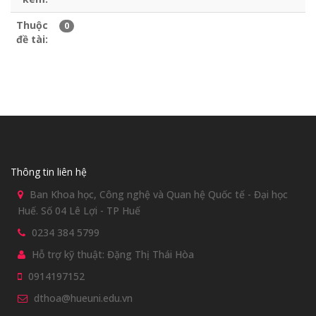
Thuộc
0
đề tài:
Thông tin liên hệ
Ban Khoa học, Công nghệ và Quan hệ Quốc tế - Đại học
Huế. Số 04 Lê Lợi - TP Huế
0234 384 5799
Hỗ trợ kỹ thuật: Đặng Thị Thái Hòa
0914197152
dthoa@hueuni.edu.vn