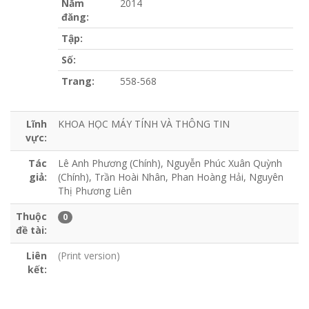
Năm
2014
đăng:
Tập:
Số:
Trang:
558-568
Lĩnh
KHOA HỌC MÁY TÍNH VÀ THÔNG TIN
vực:
Tác
Lê Anh Phương (Chính), Nguyễn Phúc Xuân Quỳnh
giả:
(Chính), Trần Hoài Nhân, Phan Hoàng Hải, Nguyên
Thị Phương Liên
Thuộc
0
đề tài:
Liên
(Print version)
kết: