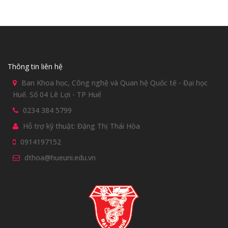
Thông tin liên hệ
Ban Khoa học, Công nghệ và Quan hệ Quốc tế - Đại học
Huế. Số 04 Lê Lợi - TP Huế
0234 384 5799
Hỗ trợ kỹ thuật: Đặng Thị Thái Hòa
0914197152
dthoa@hueuni.edu.vn