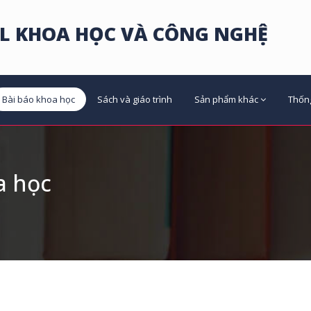
L KHOA HỌC VÀ CÔNG NGHỆ
Bài báo khoa học
Sách và giáo trình
Sản phẩm khác
Thốn
a học