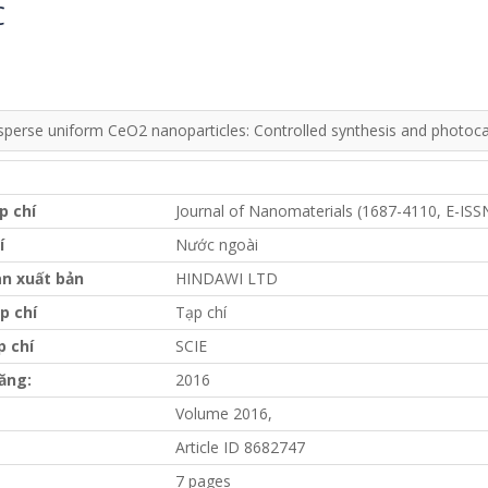
C
perse uniform CeO2 nanoparticles: Controlled synthesis and photocat
p chí
Journal of Nanomaterials (1687-4110, E-ISS
í
Nước ngoài
n xuất bản
HINDAWI LTD
p chí
Tạp chí
p chí
SCIE
ăng:
2016
Volume 2016,
Article ID 8682747
7 pages