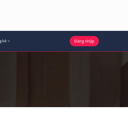
g kê
Đăng nhập