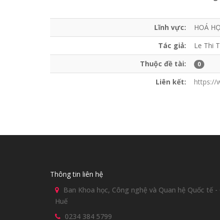
Lĩnh vực:
HOÁ H
Tác giả:
Le Thi 
Thuộc đề tài:
0
Liên kết:
https:/
Thông tin liên hệ
Ban Khoa học, Công nghệ và Quan hệ Quốc tế - Đ
Huế
0234 384 5799