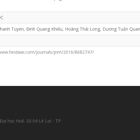
ỌC
Thanh Tuyen, Đinh Quang Khiếu, Hoàng Thái Long, Dương Tuấn Qua
/www.hindawi.com/journals/jnm/2016/8682747/
ại học Huế. Số 04 Lê Lợi - TP