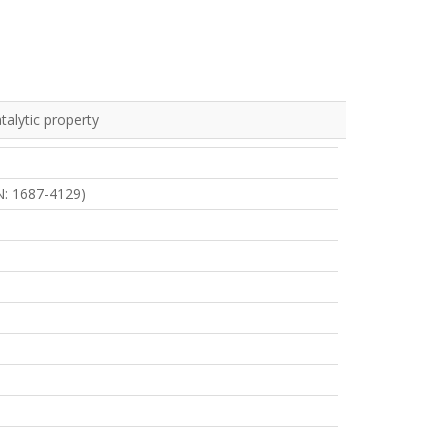
alytic property
N: 1687-4129)