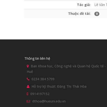
Tác giả:
Lê Văn 
Thuộc đề tài:
0
Thông tin liên hệ
Ban Khoa học, Công nghệ và Quan hệ Quốc tế - Đ
Huế
0234 384 5799
Hỗ trợ kỹ thuật: Đặng Thị Thái Hòa
0914197152
dthoa@hueuni.edu.vn