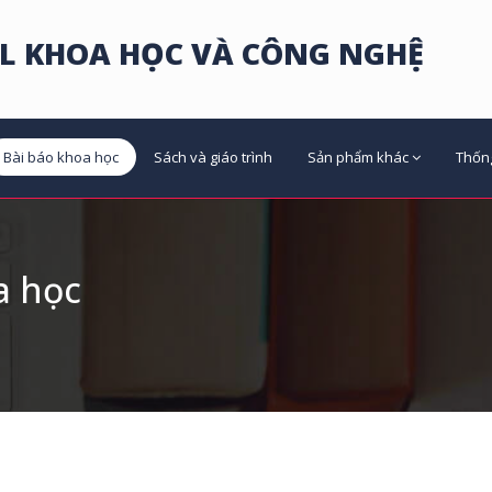
L KHOA HỌC VÀ CÔNG NGHỆ
Bài báo khoa học
Sách và giáo trình
Sản phẩm khác
Thốn
a học