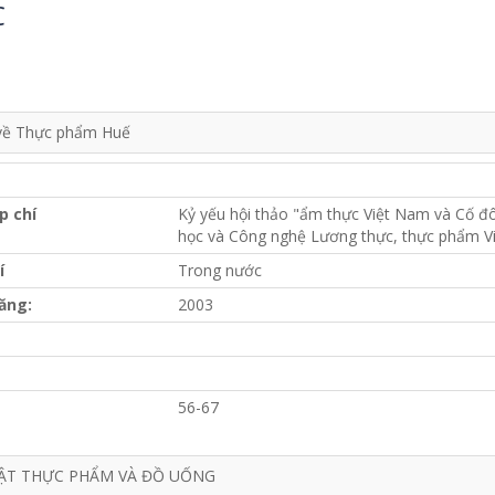
C
 về Thực phẩm Huế
p chí
Kỷ yếu hội thảo "ẩm thực Việt Nam và Cố đô 
học và Công nghệ Lương thực, thực phẩm Vi
í
Trong nước
ăng:
2003
56-67
ẬT THỰC PHẨM VÀ ĐỒ UỐNG