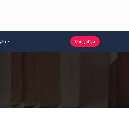
g kê
Đăng nhập