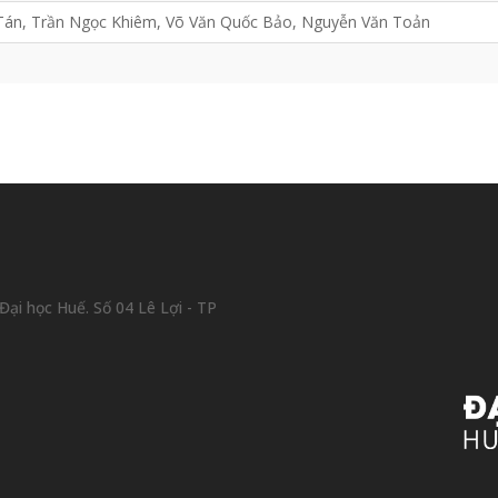
Tán, Trần Ngọc Khiêm, Võ Văn Quốc Bảo, Nguyễn Văn Toản
ại học Huế. Số 04 Lê Lợi - TP