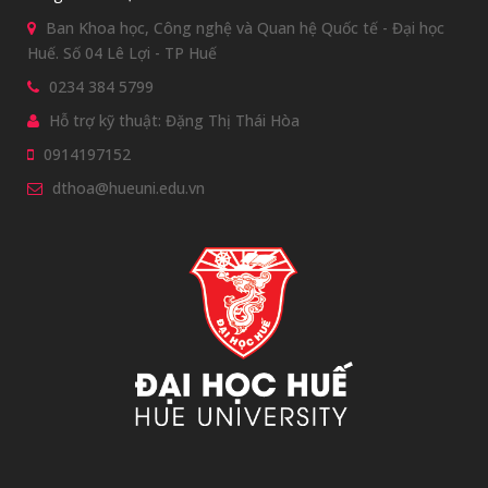
Ban Khoa học, Công nghệ và Quan hệ Quốc tế - Đại học
Huế. Số 04 Lê Lợi - TP Huế
0234 384 5799
Hỗ trợ kỹ thuật: Đặng Thị Thái Hòa
0914197152
dthoa@hueuni.edu.vn