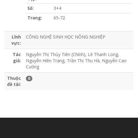
Số:
3+4
Trang:
65-72
Lĩnh
CÔNG NGHỆ SINH HỌC NÔNG NGHIỆP
vực:
Tác
Nguyễn Thị Thủy Tiên (Chính), Lê Thanh Long,
giả:
Nguyễn Hiền Trang, Trần Thị Thu Hà, Nguyễn Cao
Cường
Thuộc
0
đề tài: