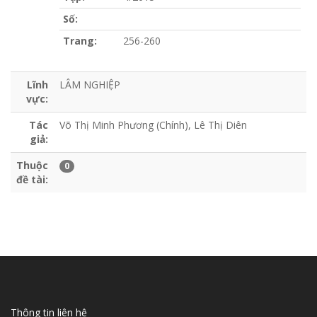
Số:
Trang:
256-260
Lĩnh
LÂM NGHIỆP
vực:
Tác
Võ Thị Minh Phương (Chính), Lê Thị Diên
giả:
Thuộc
0
đề tài:
Thông tin liên hệ