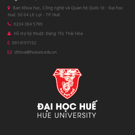
Ban Khoa học, Công nghệ và Quan hệ Quốc tế - Đại học
Huế. Số 04 Lê Lợi - TP Huế
0234 384 5799
Hỗ trợ kỹ thuật: Đặng Thị Thái Hòa
0914197152
dthoa@hueuni.edu.vn