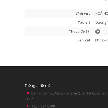
Lĩnh vực:
HOÁ H
Tác giả:
Dương 
Thuộc đề tài:
0
Liên kết:
https://
Thông tin liên hệ
Ban Khoa học, Công nghệ và Quan hệ Quốc tế - Đ
Huế
0234 384 5799