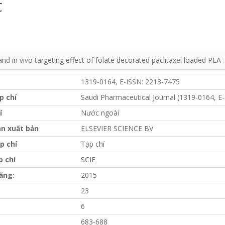
C
 and in vivo targeting effect of folate decorated paclitaxel loaded PL
1319-0164, E-ISSN: 2213-7475
p chí
Saudi Pharmaceutical Journal (1319-0164, E
í
Nước ngoài
n xuất bản
ELSEVIER SCIENCE BV
p chí
Tạp chí
p chí
SCIE
ăng:
2015
23
6
683-688