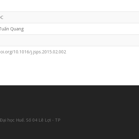
ỌC
Tuấn Quang
doi.org/10.1016/j.jsps.2015.02.002
ại học Huế. Số 04 Lê Lợi - TP