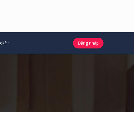
g kê
Đăng nhập