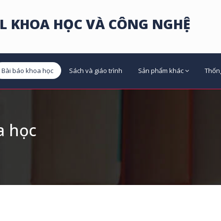
L KHOA HỌC VÀ CÔNG NGHỆ
Bài báo khoa học
Sách và giáo trình
Sản phẩm khác
Thốn
a học