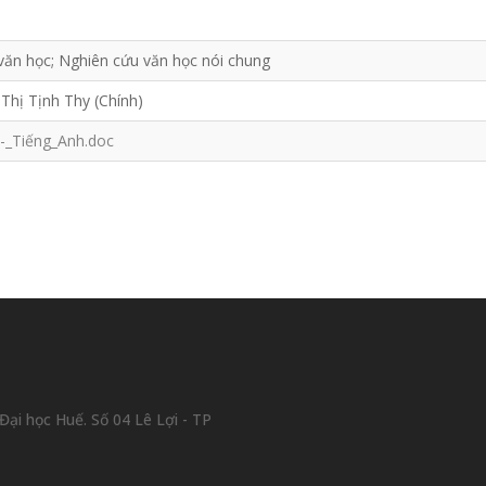
 văn học; Nghiên cứu văn học nói chung
Thị Tịnh Thy (Chính)
_Tiếng_Anh.doc
ại học Huế. Số 04 Lê Lợi - TP