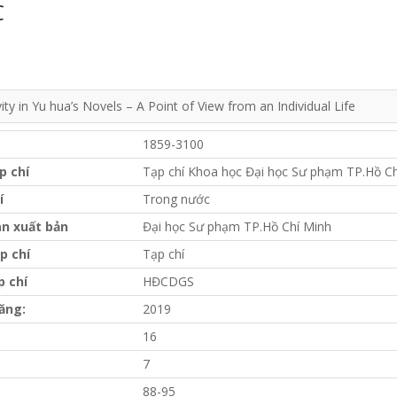
C
vity in Yu hua’s Novels – A Point of View from an Individual Life
1859-3100
p chí
Tạp chí Khoa học Đại học Sư phạm TP.Hồ Ch
í
Trong nước
n xuất bản
Đại học Sư phạm TP.Hồ Chí Minh
p chí
Tạp chí
p chí
HĐCDGS
ăng:
2019
16
7
88-95