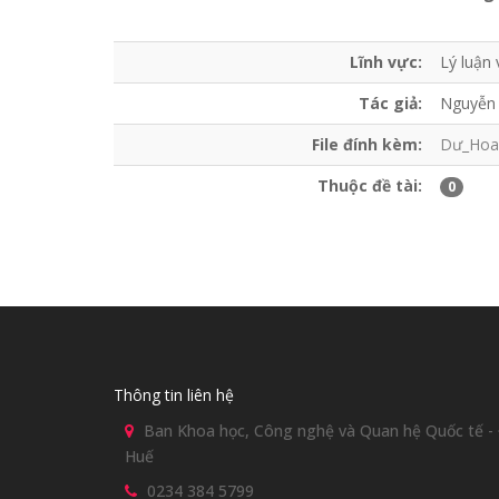
Lĩnh vực:
Lý luận
Tác giả:
Nguyễn 
File đính kèm:
Dư_Hoa-
Thuộc đề tài:
0
Thông tin liên hệ
Ban Khoa học, Công nghệ và Quan hệ Quốc tế - Đ
Huế
0234 384 5799