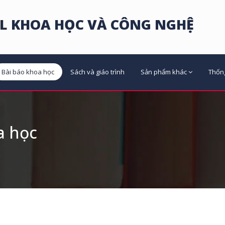
L KHOA HỌC VÀ CÔNG NGHỆ
Bài báo khoa học
Sách và giáo trình
Sản phẩm khác
Thốn
a học