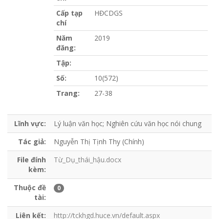
Cấp tạp
HĐCDGS
chí
Năm
2019
đăng:
Tập:
Số:
10(572)
Trang:
27-38
Lĩnh vực:
Lý luận văn học; Nghiên cứu văn học nói chung
Tác giả:
Nguyễn Thị Tịnh Thy (Chính)
File đính
Từ_Dụ_thái_hậu.docx
kèm:
Thuộc đề
0
tài:
Liên kết:
http://tckhgd.huce.vn/default.aspx