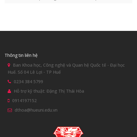
Thông tin liên hệ
Ban Khoa học, Công nghệ và Quan hệ Quốc tế - Đại học
Huế. Số 04 Lê Lợi - TP Huế
0234 384 5799
Hỗ trợ kỹ thuật: Đặng Thị Thái Hòa
0914197152
dthoa@hueuni.edu.vn