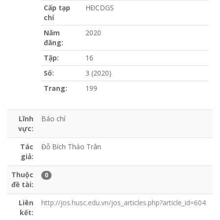
Cấp tạp
HĐCDGS
chí
Năm
2020
đăng:
Tập:
16
Số:
3 (2020)
Trang:
199
Lĩnh
Báo chí
vực:
Tác
Đỗ Bích Thảo Trân
giả:
Thuộc
0
đề tài:
Liên
http://jos.husc.edu.vn/jos_articles.php?article_id=604
kết: