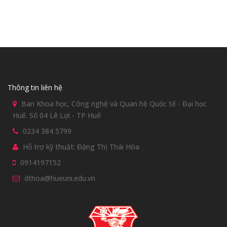
Thông tin liên hệ
Ban Khoa học, Công nghệ và Quan hệ Quốc tế - Đại học
Huế. Số 04 Lê Lợi - TP Huế
0234 384 5799
Hỗ trợ kỹ thuật: Đặng Thị Thái Hòa
0914197152
dthoa@hueuni.edu.vn