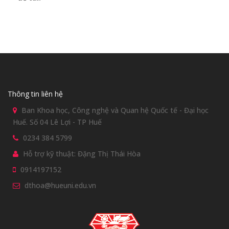
Thông tin liên hệ
Ban Khoa học, Công nghệ và Quan hệ Quốc tế - Đại học
Huế. Số 04 Lê Lợi - TP Huế
0234 384 5799
Hỗ trợ kỹ thuật: Đặng Thị Thái Hòa
0914197152
dthoa@hueuni.edu.vn