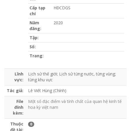
Cấp tạp
HĐCDGS
chí
Năm
2020
đăng:
Tập:
Số:
Trang:
Lĩnh
Lịch sử thế giới; Lịch sử từng nước, từng vùng;
vực:
từng khu vực
Tác giả:
Lê Viết Hùng (Chính)
File
Một số đặc điểm và tính chất của quan hệ kinh tế
đính
hoa kỳ việt nam
kèm:
Thuộc
0
đề tài: