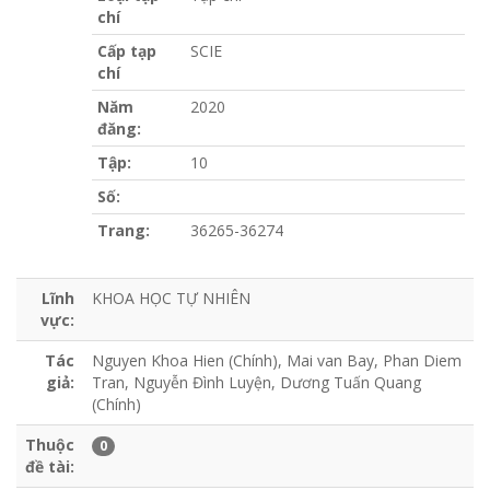
chí
Cấp tạp
SCIE
chí
Năm
2020
đăng:
Tập:
10
Số:
Trang:
36265-36274
Lĩnh
KHOA HỌC TỰ NHIÊN
vực:
Tác
Nguyen Khoa Hien (Chính), Mai van Bay, Phan Diem
giả:
Tran, Nguyễn Đình Luyện, Dương Tuấn Quang
(Chính)
Thuộc
0
đề tài: