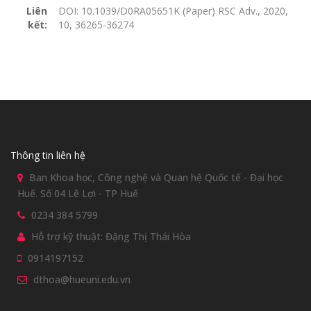
Liên
DOI: 10.1039/D0RA05651K (Paper) RSC Adv., 2020,
kết:
10, 36265-36274
Thông tin liên hệ
Ban Khoa học, Công nghệ và Quan hệ Quốc tế - Đại học
Huế. Số 04 Lê Lợi - TP Huế
0234 384 5799
Hỗ trợ kỹ thuật: Đặng Thị Thái Hòa
0914197152
dthoa@hueuni.edu.vn