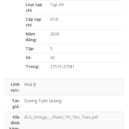
Loại tạp
Tạp chí
chí
Cấp tạp
SCIE
chí
Năm
2020
đăng:
Tập:
5
Số:
42
Trang:
27572-27581
Lĩnh
Hoá lý
vực:
Tác
Dương Tuấn Quang
giả:
File
ACS_Omega_-_Pham_Thi_Thu_Thao.pdf
đính
kèm: