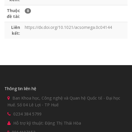
Thuộc
0
đề tài:
Liên
https://dx.doi.org/10.1021/acsomega.0c04144
kết:
Thông tin liên hệ
Ban Khoa học, Công nghệ và Quan hệ Quốc tế - Đại học
Huế. Số 04 Lê Lợi - TP Huế
0234 384 5799
Hỗ trợ kỹ thuật: Đặng Thị Thái Hòa