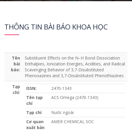
THÔNG TIN BÀI BÁO KHOA HỌC
Tên
Substituent Effects on the N–H Bond Dissociation
bài
Enthalpies, Ionization Energies, Acidities, and Radical
báo:
Scavenging Behavior of 3,7-Disubstituted
Phenoxazines and 3,7-Disubstituted Phenothiazines
Tạp
ISSN:
2470-1343
chí:
Tên tạp
ACS Omega (2470-1343)
chí
Tạp chí
Nước ngoài
Cơ quan
AMER CHEMICAL SOC
xuất bản