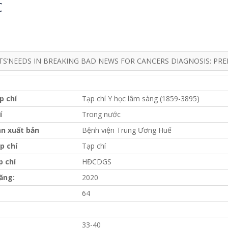
C
TS’NEEDS IN BREAKING BAD NEWS FOR CANCERS DIAGNOSIS: PRE
p chí
Tạp chí Y học lâm sàng (1859-3895)
í
Trong nước
n xuất bản
Bệnh viện Trung Ương Huế
p chí
Tạp chí
p chí
HĐCDGS
ăng:
2020
64
33-40