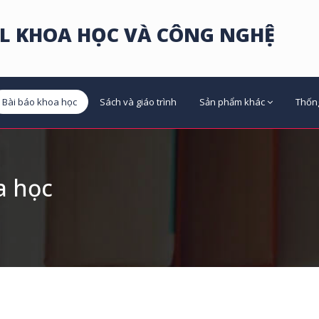
L KHOA HỌC VÀ CÔNG NGHỆ
Bài báo khoa học
Sách và giáo trình
Sản phẩm khác
Thốn
a học