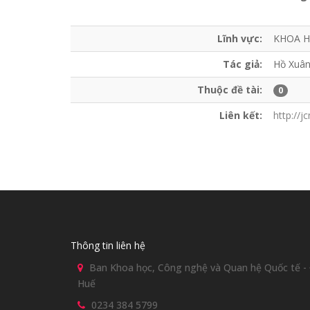
Lĩnh vực:
KHOA H
Tác giả:
Hồ Xuân
Thuộc đề tài:
0
Liên kết:
http://
Thông tin liên hệ
Ban Khoa học, Công nghệ và Quan hệ Quốc tế - Đ
Huế
0234 384 5799