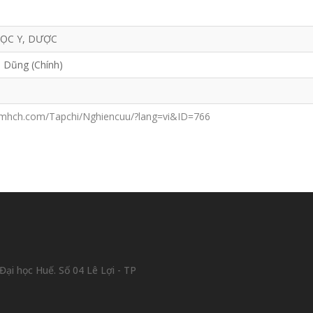
ỌC Y, DƯỢC
 Dũng (Chính)
jcmhch.com/Tapchi/Nghiencuu/?lang=vi&ID=766
ại học Huế. Số 04 Lê Lợi - TP