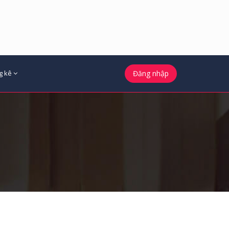
g kê
Đăng nhập