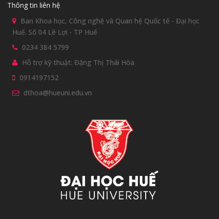
Thông tin liên hệ
Ban Khoa học, Công nghệ và Quan hệ Quốc tế - Đại học
Huế. Số 04 Lê Lợi - TP Huế
0234 384 5799
Hỗ trợ kỹ thuật: Đặng Thị Thái Hòa
0914197152
dthoa@hueuni.edu.vn