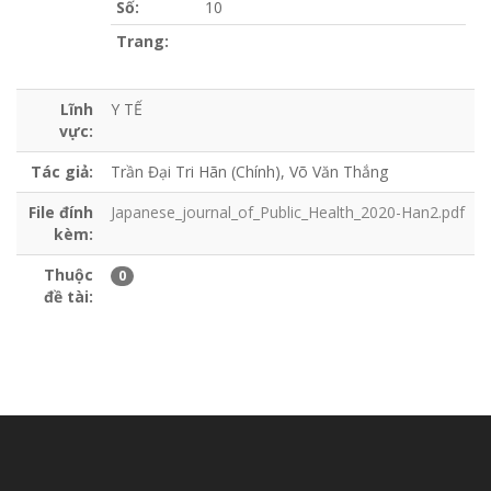
Số:
10
Trang:
Lĩnh
Y TẾ
vực:
Tác giả:
Trần Đại Tri Hãn (Chính), Võ Văn Thắng
File đính
Japanese_journal_of_Public_Health_2020-Han2.pdf
kèm:
Thuộc
0
đề tài: