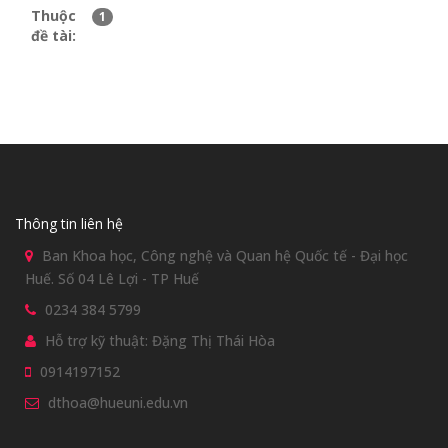
Thuộc
1
đề tài:
Thông tin liên hệ
Ban Khoa học, Công nghệ và Quan hệ Quốc tế - Đại học
Huế. Số 04 Lê Lợi - TP Huế
0234 384 5799
Hỗ trợ kỹ thuật: Đặng Thị Thái Hòa
0914197152
dthoa@hueuni.edu.vn