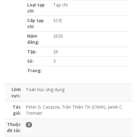
Loại tạp
Tạp chí
chí
Cấp tạp
SCIE
chí
Năm
2020
đăng:
Tập:
26
Số:
3
Trang:
Lĩnh
Toán học ứng dụng
vực:
Tác
Peter G. Casazza, Trần Thiện Tín (Chính), Janet C.
giả:
Tremain
Thuộc
0
đề tài: