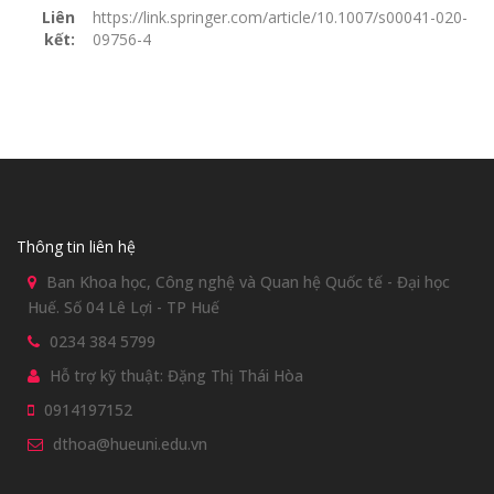
Liên
https://link.springer.com/article/10.1007/s00041-020-
kết:
09756-4
Thông tin liên hệ
Ban Khoa học, Công nghệ và Quan hệ Quốc tế - Đại học
Huế. Số 04 Lê Lợi - TP Huế
0234 384 5799
Hỗ trợ kỹ thuật: Đặng Thị Thái Hòa
0914197152
dthoa@hueuni.edu.vn